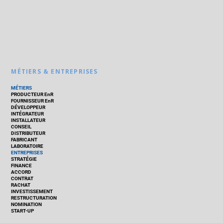
MÉTIERS & ENTREPRISES
MÉTIERS
PRODUCTEUR EnR
FOURNISSEUR EnR
DÉVELOPPEUR
INTÉGRATEUR
INSTALLATEUR
CONSEIL
DISTRIBUTEUR
FABRICANT
LABORATOIRE
ENTREPRISES
STRATÉGIE
FINANCE
ACCORD
CONTRAT
RACHAT
INVESTISSEMENT
RESTRUCTURATION
NOMINATION
START-UP