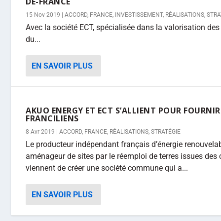
DE-FRANCE
15 Nov 2019
|
ACCORD
,
FRANCE
,
INVESTISSEMENT
,
RÉALISATIONS
,
STRA
Avec la société ECT, spécialisée dans la valorisation des
du...
EN SAVOIR PLUS
AKUO ENERGY ET ECT S’ALLIENT POUR FOURNIR 
FRANCILIENS
8 Avr 2019
|
ACCORD
,
FRANCE
,
RÉALISATIONS
,
STRATÉGIE
Le producteur indépendant français d’énergie renouvelab
aménageur de sites par le réemploi de terres issues des c
viennent de créer une société commune qui a...
EN SAVOIR PLUS