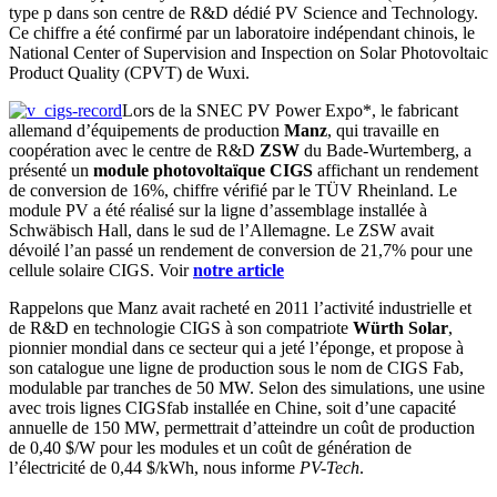
type p dans son centre de R&D dédié PV Science and Technology.
Ce chiffre a été confirmé par un laboratoire indépendant chinois, le
National Center of Supervision and Inspection on Solar Photovoltaic
Product Quality (CPVT) de Wuxi.
Lors de la SNEC PV Power Expo*, le fabricant
allemand d’équipements de production
Manz
, qui travaille en
coopération avec le centre de R&D
ZSW
du Bade-Wurtemberg, a
présenté un
module photovoltaïque CIGS
affichant un rendement
de conversion de 16%, chiffre vérifié par le TÜV Rheinland. Le
module PV a été réalisé sur la ligne d’assemblage installée à
Schwäbisch Hall, dans le sud de l’Allemagne. Le ZSW avait
dévoilé l’an passé un rendement de conversion de 21,7% pour une
cellule solaire CIGS. Voir
notre article
Rappelons que Manz avait racheté en 2011 l’activité industrielle et
de R&D en technologie CIGS à son compatriote
Würth Solar
,
pionnier mondial dans ce secteur qui a jeté l’éponge, et propose à
son catalogue une ligne de production sous le nom de CIGS Fab,
modulable par tranches de 50 MW. Selon des simulations, une usine
avec trois lignes CIGSfab installée en Chine, soit d’une capacité
annuelle de 150 MW, permettrait d’atteindre un coût de production
de 0,40 $/W pour les modules et un coût de génération de
l’électricité de 0,44 $/kWh, nous informe
PV-Tech
.