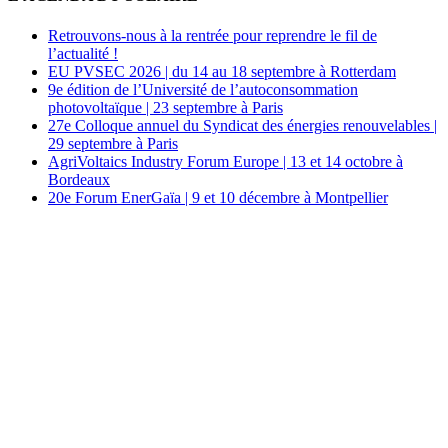
Retrouvons-nous à la rentrée pour reprendre le fil de
l’actualité !
EU PVSEC 2026 | du 14 au 18 septembre à Rotterdam
9e édition de l’Université de l’autoconsommation
photovoltaïque | 23 septembre à Paris
27e Colloque annuel du Syndicat des énergies renouvelables |
29 septembre à Paris
AgriVoltaics Industry Forum Europe | 13 et 14 octobre à
Bordeaux
20e Forum EnerGaïa | 9 et 10 décembre à Montpellier