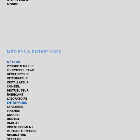
MOYEN-ORIENT
MONDE
MÉTIERS & ENTREPRISES
MÉTIERS
PRODUCTEUR EnR
FOURNISSEUR EnR
DÉVELOPPEUR
INTÉGRATEUR
INSTALLATEUR
CONSEIL
DISTRIBUTEUR
FABRICANT
LABORATOIRE
ENTREPRISES
STRATÉGIE
FINANCE
ACCORD
CONTRAT
RACHAT
INVESTISSEMENT
RESTRUCTURATION
NOMINATION
START-UP