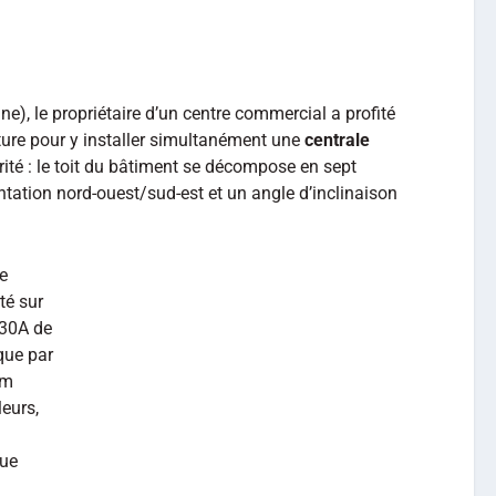
), le propriétaire d’un centre commercial a profité
iture pour y installer simultanément une
centrale
ité : le toit du bâtiment se décompose en sept
ntation nord-ouest/sud-est et un angle d’inclinaison
te
rté sur
30A de
ique par
um
eurs,
que