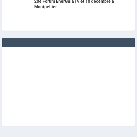
20e Forum EnerGaïa | 9 et 10 décembre à
Montpellier