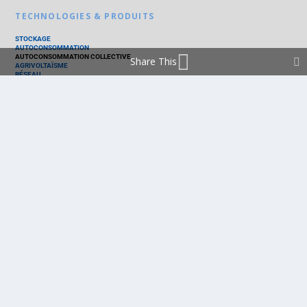
TECHNOLOGIES & PRODUITS
STOCKAGE
AUTOCONSOMMATION
AUTOCONSOMMATION COLLECTIVE
Share This
AGRIVOLTAÏSME
RÉSEAU
THERMIQUE
TECHNOLOGIES
PV SILICIUM
PV COUCHES MINCES
PV ORGANIQUE
CELLULE SOLAIRE
PRODUITS
PANNEAU PV
ONDULEUR
BATTERIE
ACCESSOIRE
EMS - GESTION D'ÉNERGIE
KIT
LOGICIEL
OPTIMISEUR
SERVICE
TRACKEUR
ACCUEIL
FRANCE
MARCHÉ
POLITIQUE
ENTREPRISES
MÉTIERS