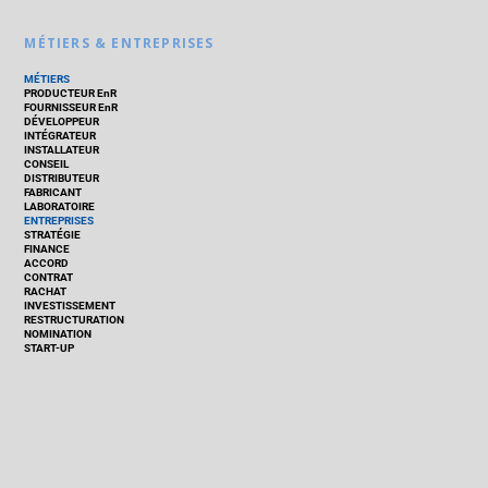
MÉTIERS & ENTREPRISES
MÉTIERS
PRODUCTEUR EnR
FOURNISSEUR EnR
DÉVELOPPEUR
INTÉGRATEUR
INSTALLATEUR
CONSEIL
DISTRIBUTEUR
FABRICANT
LABORATOIRE
ENTREPRISES
STRATÉGIE
FINANCE
ACCORD
CONTRAT
RACHAT
INVESTISSEMENT
RESTRUCTURATION
NOMINATION
START-UP