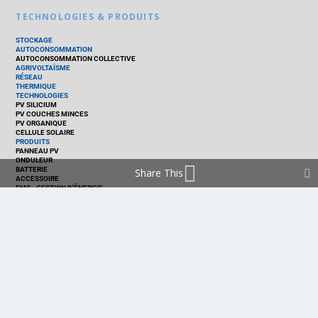
TECHNOLOGIES & PRODUITS
STOCKAGE
AUTOCONSOMMATION
AUTOCONSOMMATION COLLECTIVE
AGRIVOLTAÏSME
RÉSEAU
THERMIQUE
TECHNOLOGIES
PV SILICIUM
PV COUCHES MINCES
PV ORGANIQUE
CELLULE SOLAIRE
PRODUITS
PANNEAU PV
ONDULEUR
BATTERIE
Share This
ACCESSOIRE
EMS - GESTION D'ÉNERGIE
KIT
LOGICIEL
OPTIMISEUR
SERVICE
TRACKEUR
ACCUEIL
FRANCE
MARCHÉ
POLITIQUE
ENTREPRISES
MÉTIERS