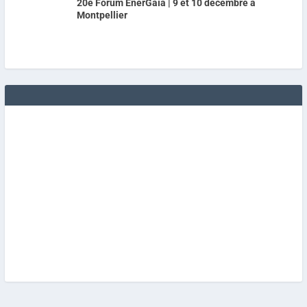
20e Forum EnerGaïa | 9 et 10 décembre à
Montpellier