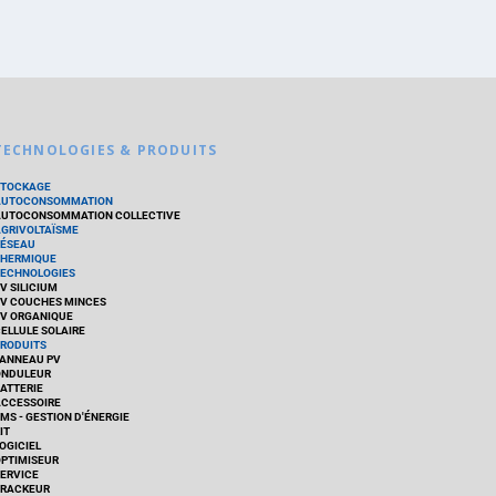
TECHNOLOGIES & PRODUITS
STOCKAGE
AUTOCONSOMMATION
UTOCONSOMMATION COLLECTIVE
GRIVOLTAÏSME
ÉSEAU
HERMIQUE
ECHNOLOGIES
V SILICIUM
V COUCHES MINCES
V ORGANIQUE
ELLULE SOLAIRE
RODUITS
ANNEAU PV
ONDULEUR
ATTERIE
CCESSOIRE
MS - GESTION D'ÉNERGIE
IT
OGICIEL
PTIMISEUR
ERVICE
RACKEUR