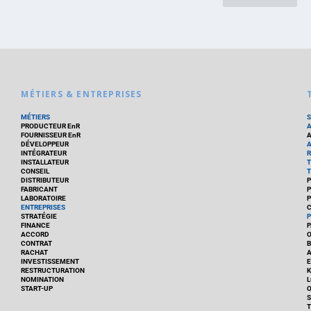
MÉTIERS & ENTREPRISES
MÉTIERS
PRODUCTEUR EnR
FOURNISSEUR EnR
A
DÉVELOPPEUR
A
INTÉGRATEUR
R
INSTALLATEUR
T
CONSEIL
T
DISTRIBUTEUR
P
FABRICANT
P
LABORATOIRE
P
ENTREPRISES
C
STRATÉGIE
P
FINANCE
P
ACCORD
CONTRAT
B
RACHAT
A
INVESTISSEMENT
E
RESTRUCTURATION
K
NOMINATION
L
START-UP
O
S
T