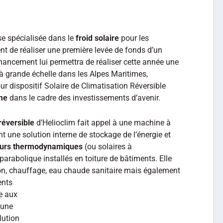
se spécialisée dans le
froid solaire
pour les
ient de réaliser une première levée de fonds d’un
inancement lui permettra de réaliser cette année une
à grande échelle dans les Alpes Maritimes,
ur dispositif Solaire de Climatisation Réversible
me
dans le cadre des investissements d’avenir.
réversible
d’Helioclim fait appel à une machine à
 une solution interne de stockage de l’énergie et
eurs thermodynamiques
(ou solaires à
arabolique installés en toiture de bâtiments. Elle
on, chauffage, eau chaude sanitaire mais égalem
ent
ents
ée aux
 une
lution