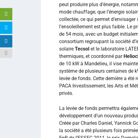
peut produire plus d’énergie, notam
mode chauffage, que l’énergie solair
collectée, ce qui permet d’envisager
l’ensoleillement est plus faible. Le
de 54 mois, avec un budget initialem
consortium regroupant la société d’i
solaire
Tecsol
et le laboratoire LATE
thermiques, et coordonné par
Helioc
de 10 kW à Mandelieu, il vise mainten
système de plusieurs centaines de kW
levée de fonds. Cette dernière a été 
PACA Investissement, les Arts et Mét
privés.
La levée de fonds permettra égaleme
développement d’un nouveau produit 
Créée par Charles Daniel, Yannick Go
la société a été plusieurs fois primé
EnR de l’ESSEC 2011, le prix Domol