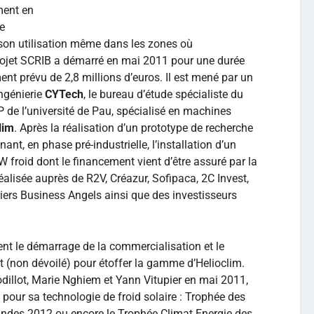
ment en
e
 son utilisation même dans les zones où
 projet SCRIB a démarré en mai 2011 pour une durée
ent prévu de 2,8 millions d’euros. Il est mené par un
ngénierie
CYTech
, le bureau d’étude spécialiste du
P de l’université de Pau, spécialisé en machines
lim
. Après la réalisation d’un prototype de recherche
ant, en phase pré-industrielle, l’installation d’un
 froid dont le financement vient d’être assuré par la
réalisée auprès de R2V, Créazur, Sofipaca, 2C Invest,
iers Business Angels ainsi que des investisseurs
nt le démarrage de la commercialisation et le
(non dévoilé) pour étoffer la gamme d’Helioclim.
dillot, Marie Nghiem et Yann Vitupier en mai 2011,
e pour sa technologie de froid solaire : Trophée des
andes 2012 ou encore le Trophée Climat Energie des