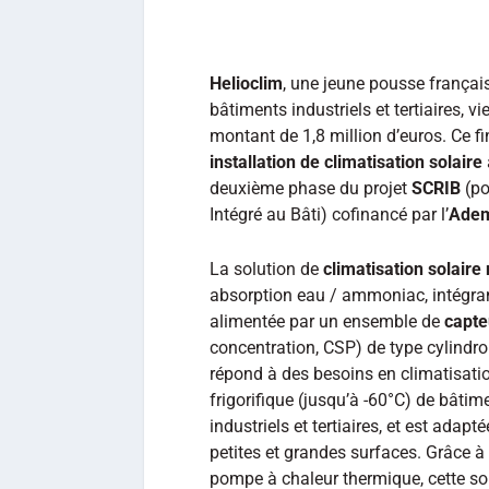
Helioclim
, une jeune pousse françai
bâtiments industriels et tertiaires, v
montant de 1,8 million d’euros. Ce f
installation de climatisation solaire
deuxième phase du projet
SCRIB
(po
Intégré au Bâti) cofinancé par l’
Ade
La solution de
climatisation solaire 
absorption eau / ammoniac, intégrant
alimentée par un ensemble de
capt
concentration, CSP) de type cylindrop
répond à des besoins en climatisati
frigorifique (jusqu’à -60°C) de bâtim
industriels et tertiaires, et est adapt
petites et grandes surfaces. Grâce à
pompe à chaleur thermique, cette so