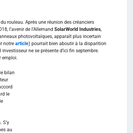
t du rouleau. Après une réunion des créanciers
018, l’avenir de l’Allemand
SolarWorld Industries
,
 panneaux photovoltaïques, apparaît plus incertain
ir notre
article
) pourrait bien aboutir à la disparition
l investisseur ne se présente d’ici fin septembre.
r emploi.
e bilan
teur
accord
rd le
de
. S’y
nes au