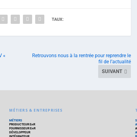
TAUX:
V «
Retrouvons nous à la rentrée pour reprendre le
fil de l’actualité
SUIVANT
MÉTIERS & ENTREPRISES
MÉTIERS
PRODUCTEUR EnR
FOURNISSEUR EnR
A
DÉVELOPPEUR
A
INTÉGRATEUR
R