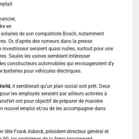
mptait
nancier,
dre en
s solaires de son compatriote Bosch, notamment
aires. Or, d’après des rumeurs dans la presse
 investisseur seraient quasi nulles, surtout pour une
res. Seules les usines semblent intéresser
es constructeurs automobiles qui envisageraient d’y
e batteries pour véhicules électriques.
World
, il semblerait qu’un plan social soit prêt. Deux
pour les employés seraient par ailleurs activées à
ransfert ont pour objectif de préparer de manière
 un nouvel emploi et/ou de les accompagner dans
 en tête Frank Asbeck, président-directeur général et
 90, les problèmes de la firme proviennent