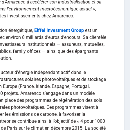
d’Amarenco à accélérer son industrialisation et sa
 dans l’environnement macroéconomique actuel
»,
 des investissements chez Amarenco.
tion énergétique,
Eiffel Investment Group
est un
c environ 8 milliards d’euros d’encours. Sa clientèle
nvestisseurs institutionnels — assureurs, mutuelles,
blics, family offices — ainsi que des épargnants
bution.
ducteur d’énergie indépendant actif dans le
frastructures solaires photovoltaïques et de stockage
n Europe (France, Irlande, Espagne, Portugal,
000 projets. Amarenco s’engage dans un modèle
en place des programmes de régénération des sols
trales photovoltaïques. Ces programmes visent à
er les émissions de carbone, à favoriser la
entreprise contribue ainsi à l’objectif de « 4 pour 1000
 de Paris sur le climat en décembre 2015. La société