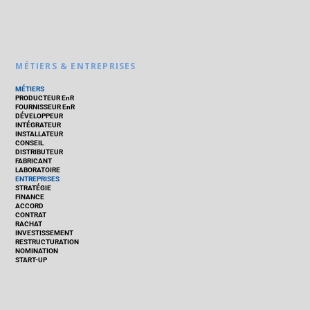
MÉTIERS & ENTREPRISES
MÉTIERS
PRODUCTEUR EnR
FOURNISSEUR EnR
DÉVELOPPEUR
INTÉGRATEUR
INSTALLATEUR
CONSEIL
DISTRIBUTEUR
FABRICANT
LABORATOIRE
ENTREPRISES
STRATÉGIE
FINANCE
ACCORD
CONTRAT
RACHAT
INVESTISSEMENT
RESTRUCTURATION
NOMINATION
START-UP