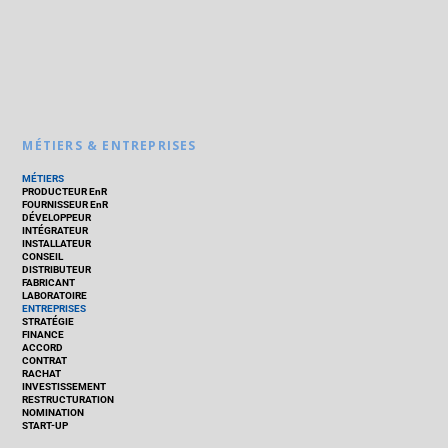
MÉTIERS & ENTREPRISES
MÉTIERS
PRODUCTEUR EnR
FOURNISSEUR EnR
DÉVELOPPEUR
INTÉGRATEUR
INSTALLATEUR
CONSEIL
DISTRIBUTEUR
FABRICANT
LABORATOIRE
ENTREPRISES
STRATÉGIE
FINANCE
ACCORD
CONTRAT
RACHAT
INVESTISSEMENT
RESTRUCTURATION
NOMINATION
START-UP