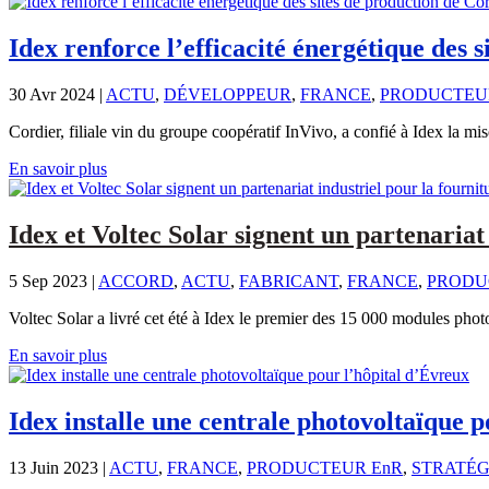
Idex renforce l’efficacité énergétique des 
30 Avr 2024
|
ACTU
,
DÉVELOPPEUR
,
FRANCE
,
PRODUCTEU
Cordier, filiale vin du groupe coopératif InVivo, a confié à Idex la mis
En savoir plus
Idex et Voltec Solar signent un partenariat
5 Sep 2023
|
ACCORD
,
ACTU
,
FABRICANT
,
FRANCE
,
PRODU
Voltec Solar a livré cet été à Idex le premier des 15 000 modules p
En savoir plus
Idex installe une centrale photovoltaïque 
13 Juin 2023
|
ACTU
,
FRANCE
,
PRODUCTEUR EnR
,
STRATÉG