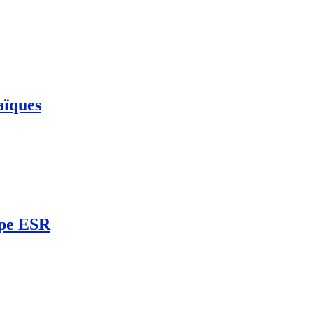
aïques
upe ESR