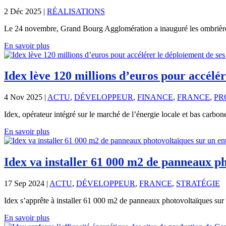
2 Déc 2025
|
RÉALISATIONS
Le 24 novembre, Grand Bourg Agglomération a inauguré les ombrières
En savoir plus
Idex lève 120 millions d’euros pour accélér
4 Nov 2025
|
ACTU
,
DÉVELOPPEUR
,
FINANCE
,
FRANCE
,
PR
Idex, opérateur intégré sur le marché de l’énergie locale et bas carbone
En savoir plus
Idex va installer 61 000 m2 de panneaux 
17 Sep 2024
|
ACTU
,
DÉVELOPPEUR
,
FRANCE
,
STRATÉGIE
Idex s’apprête à installer 61 000 m2 de panneaux photovoltaïques sur
En savoir plus