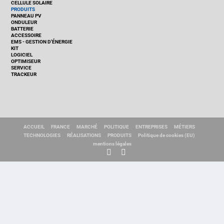
CELLULE SOLAIRE
PRODUITS
PANNEAU PV
ONDULEUR
BATTERIE
ACCESSOIRE
EMS - GESTION D'ÉNERGIE
KIT
LOGICIEL
OPTIMISEUR
SERVICE
TRACKEUR
ACCUEIL
FRANCE
MARCHÉ
POLITIQUE
ENTREPRISES
MÉTIERS
TECHNOLOGIES
RÉALISATIONS
PRODUITS
Politique de cookies (EU)
mentions légales