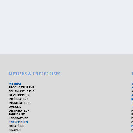
MÉTIERS & ENTREPRISES
MÉTIERS
PRODUCTEUR EnR
FOURNISSEUR EnR
A
DÉVELOPPEUR
A
INTÉGRATEUR
R
INSTALLATEUR
T
CONSEIL
T
DISTRIBUTEUR
P
FABRICANT
P
LABORATOIRE
P
ENTREPRISES
C
STRATÉGIE
P
FINANCE
P