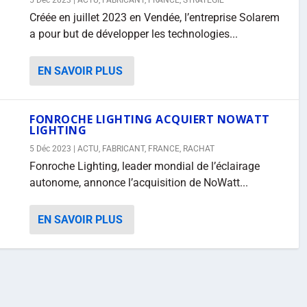
5 Déc 2023
|
ACTU
,
FABRICANT
,
FRANCE
,
STRATÉGIE
Créée en juillet 2023 en Vendée, l’entreprise Solarem
a pour but de développer les technologies...
EN SAVOIR PLUS
FONROCHE LIGHTING ACQUIERT NOWATT
LIGHTING
5 Déc 2023
|
ACTU
,
FABRICANT
,
FRANCE
,
RACHAT
Fonroche Lighting, leader mondial de l’éclairage
autonome, annonce l’acquisition de NoWatt...
EN SAVOIR PLUS