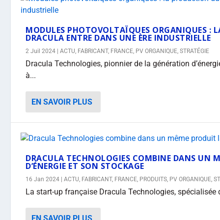
MODULES PHOTOVOLTAÏQUES ORGANIQUES : L
DRACULA ENTRE DANS UNE ÈRE INDUSTRIELLE
2 Juil 2024
|
ACTU
,
FABRICANT
,
FRANCE
,
PV ORGANIQUE
,
STRATÉGIE
Dracula Technologies, pionnier de la génération d’énergi
à...
EN SAVOIR PLUS
DRACULA TECHNOLOGIES COMBINE DANS UN M
D’ÉNERGIE ET SON STOCKAGE
16 Jan 2024
|
ACTU
,
FABRICANT
,
FRANCE
,
PRODUITS
,
PV ORGANIQUE
,
S
La start-up française Dracula Technologies, spécialisée d
EN SAVOIR PLUS