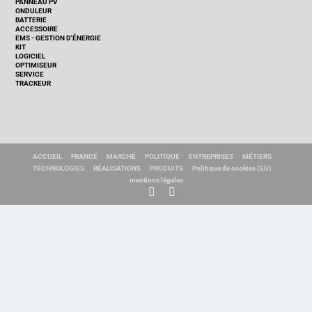
PANNEAU PV
ONDULEUR
BATTERIE
ACCESSOIRE
EMS - GESTION D'ÉNERGIE
KIT
LOGICIEL
OPTIMISEUR
SERVICE
TRACKEUR
ACCUEIL
FRANCE
MARCHÉ
POLITIQUE
ENTREPRISES
MÉTIERS
TECHNOLOGIES
RÉALISATIONS
PRODUITS
Politique de cookies (EU)
mentions légales