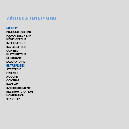
MÉTIERS & ENTREPRISES
MÉTIERS
PRODUCTEUR EnR
FOURNISSEUR EnR
DÉVELOPPEUR
INTÉGRATEUR
INSTALLATEUR
CONSEIL
DISTRIBUTEUR
FABRICANT
LABORATOIRE
ENTREPRISES
STRATÉGIE
FINANCE
ACCORD
CONTRAT
RACHAT
INVESTISSEMENT
RESTRUCTURATION
NOMINATION
START-UP