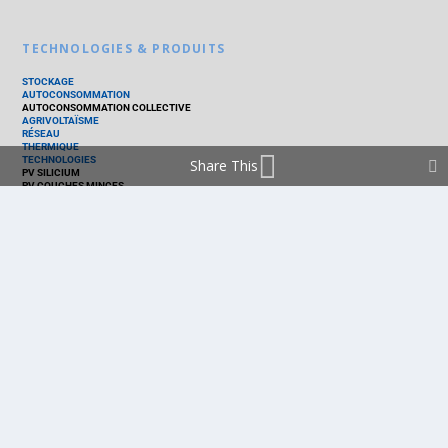
TECHNOLOGIES & PRODUITS
STOCKAGE
AUTOCONSOMMATION
AUTOCONSOMMATION COLLECTIVE
AGRIVOLTAÏSME
RÉSEAU
THERMIQUE
TECHNOLOGIES
Share This
PV SILICIUM
PV COUCHES MINCES
PV ORGANIQUE
CELLULE SOLAIRE
PRODUITS
PANNEAU PV
ONDULEUR
BATTERIE
ACCESSOIRE
EMS - GESTION D'ÉNERGIE
KIT
LOGICIEL
OPTIMISEUR
SERVICE
TRACKEUR