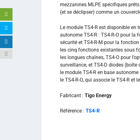
mezzanines MLPE spécifiques prêts à 
(et se déclipser) comme un couvercle
Le module TS4-R est disponible en t
autonome TS4-R : TS4-R-O pour la fo
sécurité et TS4-R-M pour la fonctio
les cinq fonctions existantes sous 
les longues chaînes, TS4-O pour l’op
surveillance, et TS4-D diodes (boîte 
le module TS4-R en base autonome 
le TS4-R-O, qui associe le TS4-R et l
Fabricant :
Tigo Energy
Référence :
TS4-R