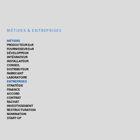
MÉTIERS & ENTREPRISES
MÉTIERS
PRODUCTEUR EnR
FOURNISSEUR EnR
DÉVELOPPEUR
INTÉGRATEUR
INSTALLATEUR
CONSEIL
DISTRIBUTEUR
FABRICANT
LABORATOIRE
ENTREPRISES
STRATÉGIE
FINANCE
ACCORD
CONTRAT
RACHAT
INVESTISSEMENT
RESTRUCTURATION
NOMINATION
START-UP