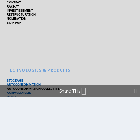
CONTRAT
RACHAT
INVESTISSEMENT
RESTRUCTURATION
NOMINATION
START-UP
TECHNOLOGIES & PRODUITS
STOCKAGE
AUTOCONSOMMATION
AUTOCONSOMMATION COLLECTIVE
Share This
AGRIVOLTAÏSME
RÉSEAU
THERMIQUE
TECHNOLOGIES
PV SILICIUM
PV COUCHES MINCES
PV ORGANIQUE
CELLULE SOLAIRE
PRODUITS
PANNEAU PV
ONDULEUR
BATTERIE