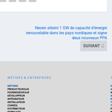
Neoen atteint 1 GW de capacité d’énergie
renouvelable dans les pays nordiques et signe
deux nouveaux PPA
SUIVANT
MÉTIERS & ENTREPRISES
MÉTIERS
PRODUCTEUR EnR
FOURNISSEUR EnR
A
DÉVELOPPEUR
A
INTÉGRATEUR
R
INSTALLATEUR
T
CONSEIL
T
DISTRIBUTEUR
P
FABRICANT
P