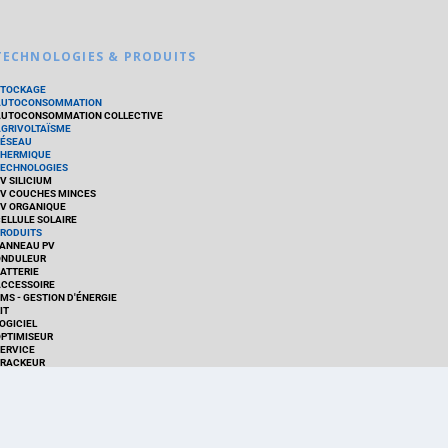
TECHNOLOGIES & PRODUITS
STOCKAGE
AUTOCONSOMMATION
UTOCONSOMMATION COLLECTIVE
GRIVOLTAÏSME
ÉSEAU
HERMIQUE
ECHNOLOGIES
V SILICIUM
V COUCHES MINCES
V ORGANIQUE
ELLULE SOLAIRE
RODUITS
ANNEAU PV
ONDULEUR
ATTERIE
CCESSOIRE
MS - GESTION D'ÉNERGIE
IT
OGICIEL
PTIMISEUR
ERVICE
RACKEUR