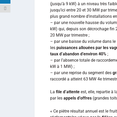
(jusqu’à 9 kW) à un niveau très faibl
jusqu’ici entre 20 et 30 MW par trime
plus grand nombre d’installations e
– par une nouvelle hausse du volu
kW) qui, depuis son décrochage fin 2
20 MW par trimestre ;
– par une baisse du volume dans l
les
puissances allouées par les vagu
taux d’abandon d’environ 40%
;
– par l’absence totale de raccordem
kW à 1 MW) ;
– par une reprise du segment des
gr
raccordé a atteint 63 MW 4e trimestr
La
file d’attente
est, elle, repartie
par les
appels d’offres
(grandes toitu
« Ce piètre résultat annuel est le frui