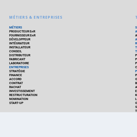
MÉTIERS & ENTREPRISES
MÉTIERS
PRODUCTEUR EnR
FOURNISSEUR EnR
A
DÉVELOPPEUR
A
INTÉGRATEUR
R
INSTALLATEUR
T
CONSEIL
T
DISTRIBUTEUR
P
FABRICANT
P
LABORATOIRE
P
ENTREPRISES
C
STRATÉGIE
P
FINANCE
P
ACCORD
CONTRAT
B
RACHAT
A
INVESTISSEMENT
E
RESTRUCTURATION
K
NOMINATION
L
START-UP
O
S
T