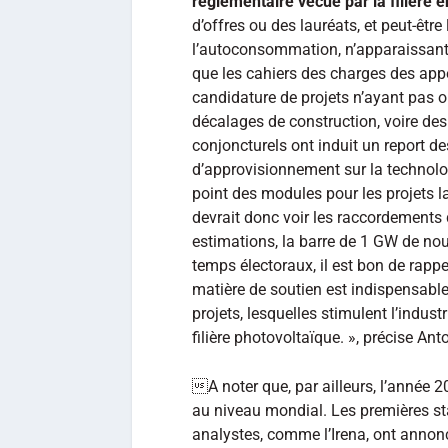
réglementaire vécue par la filière 
d’offres ou des lauréats, et peut-êt
l’autoconsommation, n’apparaissant 
que les cahiers des charges des appe
candidature de projets n’ayant pas o
décalages de construction, voire de
conjoncturels ont induit un report de
d’approvisionnement sur la technolo
point des modules pour les projets l
devrait donc voir les raccordements 
estimations, la barre de 1 GW de nouv
temps électoraux, il est bon de rappel
matière de soutien est indispensabl
projets, lesquelles stimulent l’indus
filière photovoltaïque. », précise An
A noter que, par ailleurs, l’année
au niveau mondial. Les premières st
analystes, comme l’Irena, ont ann