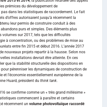
entre 2013 et 2014
, la publication retardée des appels
re les prémices du développement de
pas dans les statistiques de raccordement. Le fait
ls d’offres autorisaient jusqu’à récemment la
btenu leur permis de construire conduit à des
s abandons purs et simples. Des éléments plus
s volumes sur 2017, tels que les difficultés
gie à concentration, ou des problèmes de mise au
auréats entre fin 2015 et début 2016. L’année 2017
de nouveaux projets repartir à la hausse. Selon nos
elles installations devrait être atteinte. En ces
er que la stabilité structurelle des dispositions en
e pour pérenniser les dynamiques de construction de
trie et l’économie essentiellement européenne de la
toine Huard, président du
think tank
.
 2016 se confirme comme un « très grand millésime »
atistiques commencent à paraître et certains
oncé récemment un
volume photovoltaïque raccordé