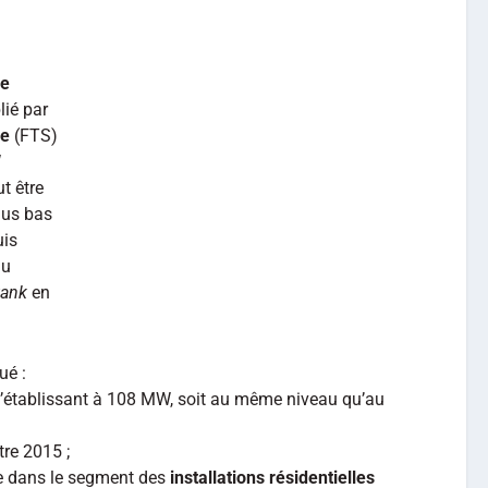
de
ié par
re
(FTS)
W
t être
lus bas
uis
du
tank
en
ué :
’établissant à 108 MW, soit au même niveau qu’au
tre 2015 ;
e dans le segment des
installations résidentielles