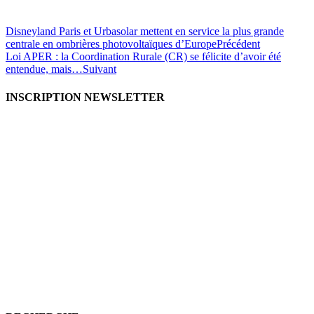
Disneyland Paris et Urbasolar mettent en service la plus grande
centrale en ombrières photovoltaïques d’Europe
Précédent
Loi APER : la Coordination Rurale (CR) se félicite d’avoir été
entendue, mais…
Suivant
INSCRIPTION NEWSLETTER