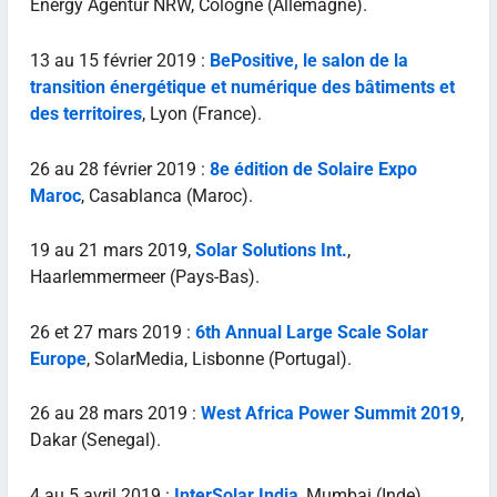
Energy Agentur NRW, Cologne (Allemagne).
13 au 15 février 2019 :
BePositive, le salon de la
transition énergétique et numérique des bâtiments et
des territoires
, Lyon (France).
26 au 28 février 2019 :
8e édition de Solaire Expo
Maroc
, Casablanca (Maroc).
19 au 21 mars 2019,
Solar Solutions Int.
,
Haarlemmermeer (Pays-Bas).
26 et 27 mars 2019 :
6th Annual Large Scale Solar
Europe
, SolarMedia, Lisbonne (Portugal).
26 au 28 mars 2019 :
West Africa Power Summit 2019
,
Dakar (Senegal).
4 au 5 avril 2019 :
InterSolar India
, Mumbai (Inde).