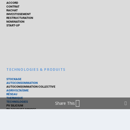
ACCORD
CONTRAT
RACHAT
INVESTISSEMENT
RESTRUCTURATION
NOMINATION
START-UP
TECHNOLOGIES & PRODUITS
STOCKAGE
AUTOCONSOMMATION
AUTOCONSOMMATION COLLECTIVE
AGRIVOLTAÏSME
RÉSEAU
THERMIQUE
TECHNOLOGIES
Share This
PV SILICIUM
PV COUCHES MINCES
PV ORGANIQUE
CELLULE SOLAIRE
PRODUITS
PANNEAU PV
ONDULEUR