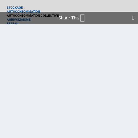
STOCKAGE
AUTOCONSOMMATION
AUTOCONSOMMATION COLLECTIVE
Share This
AGRIVOLTAÏSME
RÉSEAU
THERMIQUE
TECHNOLOGIES
PV SILICIUM
PV COUCHES MINCES
PV ORGANIQUE
CELLULE SOLAIRE
PRODUITS
PANNEAU PV
ONDULEUR
BATTERIE
ACCESSOIRE
EMS - GESTION D'ÉNERGIE
KIT
LOGICIEL
OPTIMISEUR
SERVICE
TRACKEUR
ACCUEIL
FRANCE
MARCHÉ
POLITIQUE
ENTREPRISES
MÉTIERS
TECHNOLOGIES
RÉALISATIONS
PRODUITS
Politique de cookies (EU)
mentions légales