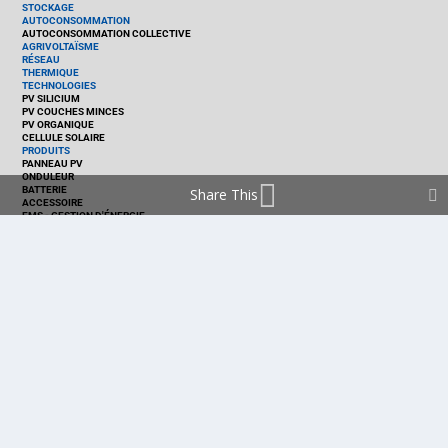
STOCKAGE
AUTOCONSOMMATION
AUTOCONSOMMATION COLLECTIVE
AGRIVOLTAÏSME
RÉSEAU
THERMIQUE
TECHNOLOGIES
PV SILICIUM
PV COUCHES MINCES
PV ORGANIQUE
CELLULE SOLAIRE
PRODUITS
PANNEAU PV
ONDULEUR
BATTERIE
Share This
ACCESSOIRE
EMS - GESTION D'ÉNERGIE
KIT
LOGICIEL
OPTIMISEUR
SERVICE
TRACKEUR
ACCUEIL
FRANCE
MARCHÉ
POLITIQUE
ENTREPRISES
MÉTIERS
TECHNOLOGIES
RÉALISATIONS
PRODUITS
Politique de cookies (EU)
mentions légales