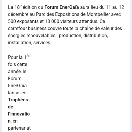
e
La 18
édition du
Forum EnerGaïa
aura lieu du 11 au 12
décembre au Parc des Expositions de Montpellier avec
500 exposants et 18 000 visiteurs attendus. Ce
carrefour business couvre toute la chaîne de valeur des
énergies renouvelables : production, distribution,
installation, services.
ère
Pour la 1
fois cette
année, le
Forum
EnerGaïa
lance les
Trophées
de
l’innovatio
n
, en
partenariat