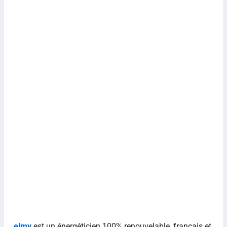
elmy
est un énergéticien 100% renouvelable, français et