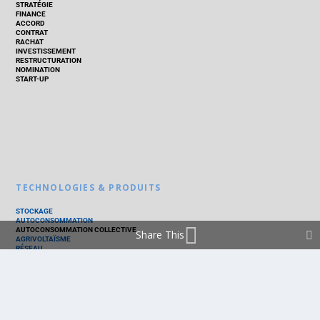
STRATÉGIE
FINANCE
ACCORD
CONTRAT
RACHAT
INVESTISSEMENT
RESTRUCTURATION
NOMINATION
START-UP
TECHNOLOGIES & PRODUITS
STOCKAGE
AUTOCONSOMMATION
AUTOCONSOMMATION COLLECTIVE
Share This
AGRIVOLTAÏSME
RÉSEAU
THERMIQUE
TECHNOLOGIES
PV SILICIUM
PV COUCHES MINCES
PV ORGANIQUE
CELLULE SOLAIRE
PRODUITS