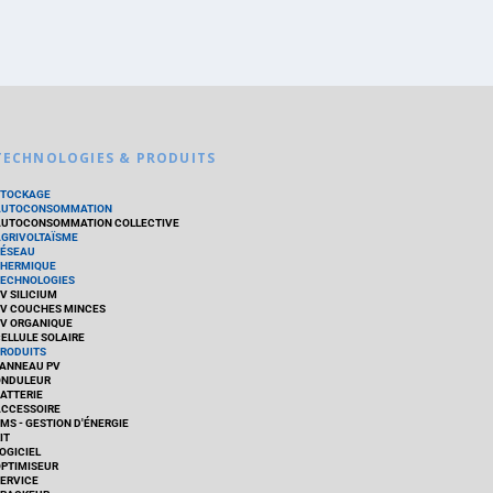
TECHNOLOGIES & PRODUITS
STOCKAGE
AUTOCONSOMMATION
UTOCONSOMMATION COLLECTIVE
GRIVOLTAÏSME
ÉSEAU
HERMIQUE
ECHNOLOGIES
V SILICIUM
V COUCHES MINCES
V ORGANIQUE
ELLULE SOLAIRE
RODUITS
ANNEAU PV
ONDULEUR
ATTERIE
CCESSOIRE
MS - GESTION D'ÉNERGIE
IT
OGICIEL
PTIMISEUR
ERVICE