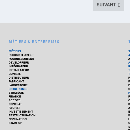
SUIVANT
MÉTIERS & ENTREPRISES
MÉTIERS
PRODUCTEUR EnR
FOURNISSEUR EnR
A
DÉVELOPPEUR
A
INTÉGRATEUR
R
INSTALLATEUR
T
CONSEIL
T
DISTRIBUTEUR
P
FABRICANT
P
LABORATOIRE
P
ENTREPRISES
C
STRATÉGIE
P
FINANCE
P
ACCORD
CONTRAT
B
RACHAT
A
INVESTISSEMENT
E
RESTRUCTURATION
K
NOMINATION
L
START-UP
O
S