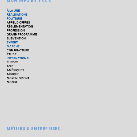
MON INFO EN 1 CLIC
À LA UNE
RÉALISATIONS
POLITIQUE
APPEL D’OFFRES
RÉGLEMENTATION
PROFESSION
GRAND PROGRAMME
SUBVENTION
EXPERT
MARCHÉ
CONJONCTURE
ÉTUDE
INTERNATIONAL
EUROPE
ASIE
AMÉRIQUES
AFRIQUE
MOYEN-ORIENT
MONDE
MÉTIERS & ENTREPRISES