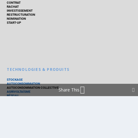
CONTRAT
RACHAT
INVESTISSEMENT
RESTRUCTURATION
NOMINATION
START-UP
TECHNOLOGIES & PRODUITS
STOCKAGE
AUTOCONSOMMATION
AUTOCONSOMMATION COLLECTIVE
Share This
AGRIVOLTAÏSME
RÉSEAU
THERMIQUE
TECHNOLOGIES
PV SILICIUM
PV COUCHES MINCES
PV ORGANIQUE
CELLULE SOLAIRE
PRODUITS
PANNEAU PV
ONDULEUR
BATTERIE