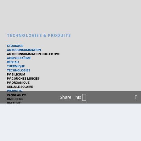
TECHNOLOGIES & PRODUITS
STOCKAGE
AUTOCONSOMMATION
AUTOCONSOMMATION COLLECTIVE
AGRIVOLTAÏSME
RÉSEAU
THERMIQUE
TECHNOLOGIES
PV SILICIUM
PV COUCHES MINCES
PV ORGANIQUE
CELLULE SOLAIRE
PRODUITS
PANNEAU PV
Share This
ONDULEUR
BATTERIE
ACCESSOIRE
EMS - GESTION D'ÉNERGIE
KIT
LOGICIEL
OPTIMISEUR
SERVICE
TRACKEUR