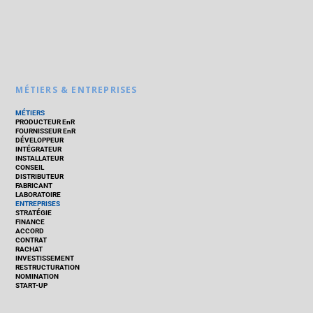
MÉTIERS & ENTREPRISES
MÉTIERS
PRODUCTEUR EnR
FOURNISSEUR EnR
DÉVELOPPEUR
INTÉGRATEUR
INSTALLATEUR
CONSEIL
DISTRIBUTEUR
FABRICANT
LABORATOIRE
ENTREPRISES
STRATÉGIE
FINANCE
ACCORD
CONTRAT
RACHAT
INVESTISSEMENT
RESTRUCTURATION
NOMINATION
START-UP