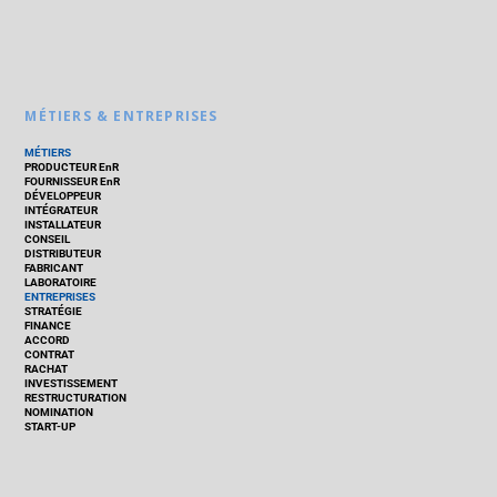
MÉTIERS & ENTREPRISES
MÉTIERS
PRODUCTEUR EnR
FOURNISSEUR EnR
DÉVELOPPEUR
INTÉGRATEUR
INSTALLATEUR
CONSEIL
DISTRIBUTEUR
FABRICANT
LABORATOIRE
ENTREPRISES
STRATÉGIE
FINANCE
ACCORD
CONTRAT
RACHAT
INVESTISSEMENT
RESTRUCTURATION
NOMINATION
START-UP