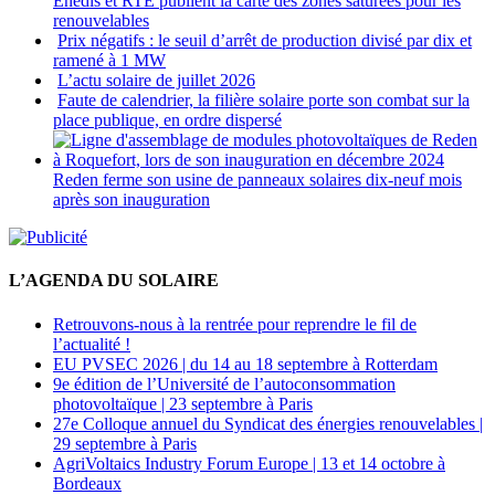
Enedis et RTE publient la carte des zones saturées pour les
renouvelables
Prix négatifs : le seuil d’arrêt de production divisé par dix et
ramené à 1 MW
L’actu solaire de juillet 2026
Faute de calendrier, la filière solaire porte son combat sur la
place publique, en ordre dispersé
Reden ferme son usine de panneaux solaires dix-neuf mois
après son inauguration
L’AGENDA DU SOLAIRE
Retrouvons-nous à la rentrée pour reprendre le fil de
l’actualité !
EU PVSEC 2026 | du 14 au 18 septembre à Rotterdam
9e édition de l’Université de l’autoconsommation
photovoltaïque | 23 septembre à Paris
27e Colloque annuel du Syndicat des énergies renouvelables |
29 septembre à Paris
AgriVoltaics Industry Forum Europe | 13 et 14 octobre à
Bordeaux