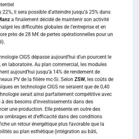
tentiel
 22%, il sera possible d’atteindre jusqu’à 25% dans
Manz
a finalement décidé de maintenir son activité
gré les difficultés globales de l’entreprise et en
ncore près de 28 M€ de pertes opérationnelles pour un
é).
echnologie CIGS dépasse aujourd’hui d’un pourcent le
t, en laboratoire. Au plan commercial, les modules
chent aujourd’hui jusqu’à 14% de rendement de
eaux PV de la filière mc-Si. Selon
ZSW
, les coûts de
ïques en technologie CIGS ne seraient que de 0,40
hnologie serait ainsi parfaitement compétitive avec
râce à des besoins d’investissements dans des
er une production. Elle présente en outre des
x ombrages et d’efficacité dans des conditions
ffiche un retour énergétique plus favorable que la
ibilités au plan esthétique (intégration au bâti,