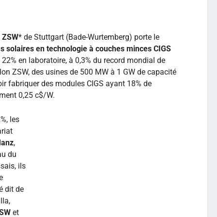
e
ZSW
* de Stuttgart (Bade-Wurtemberg) porte le
es solaires en technologie à couches minces CIGS
à 22% en laboratoire, à 0,3% du record mondial de
elon ZSW, des usines de 500 MW à 1 GW de capacité
oir fabriquer des modules CIGS ayant 18% de
ement 0,25 c$/W.
%, les
riat
anz
,
au du
ais, ils
e
é dit de
la,
SW
et