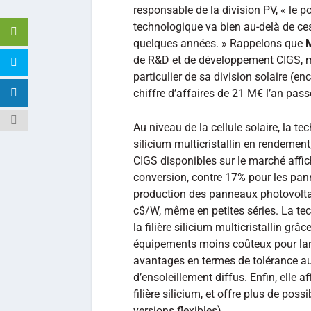
responsable de la division PV, « le po
technologique va bien au-delà de ces
quelques années. » Rappelons que
de R&D et de développement CIGS, mal
particulier de sa division solaire (e
chiffre d’affaires de 21 M€ l’an pass
Au niveau de la cellule solaire, la t
silicium multicristallin en rendemen
CIGS disponibles sur le marché affi
conversion, contre 17% pour les pann
production des panneaux photovolta
c$/W, même en petites séries. La tec
la filière silicium multicristallin g
équipements moins coûteux pour lanc
avantages en termes de tolérance au
d’ensoleillement diffus. Enfin, elle a
filière silicium, et offre plus de poss
versions flexibles).