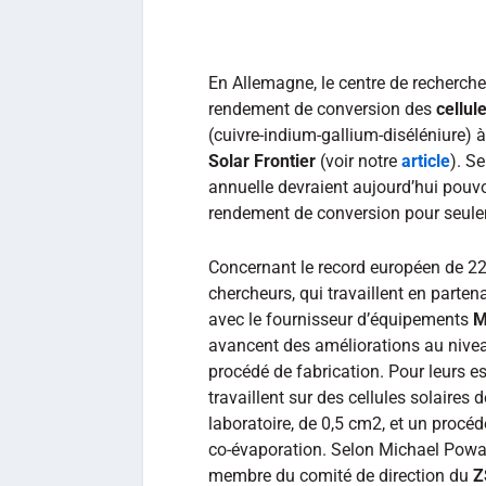
En Allemagne, le centre de recherch
rendement de conversion des
cellul
(cuivre-indium-gallium-diséléniure) 
Solar
Frontier
(voir notre
article
). S
annuelle devraient aujourd’hui pouv
rendement de conversion pour seul
Concernant le record européen de 22
chercheurs, qui travaillent en partena
avec le fournisseur d’équipements
M
avancent des améliorations au nive
procédé de fabrication. Pour leurs ess
travaillent sur des cellules solaires d
laboratoire, de 0,5 cm2, et un procéd
co-évaporation. Selon Michael Powal
membre du comité de direction du
Z