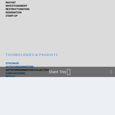
RACHAT
INVESTISSEMENT
RESTRUCTURATION
NOMINATION
START-UP
TECHNOLOGIES & PRODUITS
STOCKAGE
AUTOCONSOMMATION
AUTOCONSOMMATION COLLECTIVE
Share This
AGRIVOLTAÏSME
RÉSEAU
THERMIQUE
TECHNOLOGIES
PV SILICIUM
PV COUCHES MINCES
PV ORGANIQUE
CELLULE SOLAIRE
PRODUITS
PANNEAU PV
ONDULEUR
BATTERIE
ACCESSOIRE