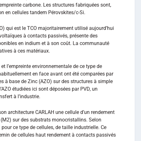
e empreinte carbone. Les structures fabriquées sont,
ion en cellules tandem Pérovskites/c-Si.
TO) qui est le TCO majoritairement utilisé aujourd’hui
ovoltaïques à contacts passivés, présente des
sponibles en indium et à son coût. La communauté
atives à ces matériaux.
 et l’empreinte environnementale de ce type de
s habituellement en face avant ont été comparées par
es à base de Zinc (AZO) sur des structures à simple
d’AZO étudiées ici sont déposées par PVD, un
sfert à l’industrie.
c son architecture CARLAH une cellule d’un rendement
 (M2) sur des substrats monocristallins. Selon
l pour ce type de cellules, de taille industrielle. Ce
chemin de cellules haut rendement à contacts passivés