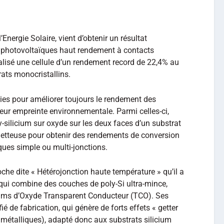
l’Energie Solaire, vient d’obtenir un résultat
s photovoltaïques haut rendement à contacts
éalisé une cellule d’un rendement record de 22,4% au
rats monocristallins.
es pour améliorer toujours le rendement des
leur empreinte environnementale. Parmi celles-ci,
ly-silicium sur oxyde sur les deux faces d’un substrat
metteuse pour obtenir des rendements de conversion
ques simple ou multi-jonctions.
he dite « Hétérojonction haute température » qu’il a
qui combine des couches de poly-Si ultra-mince,
films d’Oxyde Transparent Conducteur (TCO). Ses
é de fabrication, qui génère de forts effets « getter
 métalliques), adapté donc aux substrats silicium