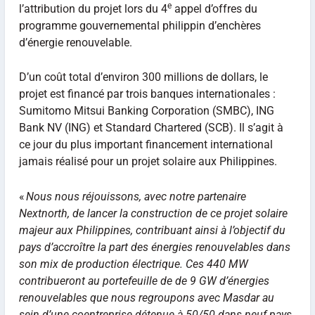
e
l’attribution du projet lors du 4
appel d’offres du
programme gouvernemental philippin d’enchères
d’énergie renouvelable.
D’un coût total d’environ 300 millions de dollars, le
projet est financé par trois banques internationales :
Sumitomo Mitsui Banking Corporation (SMBC), ING
Bank NV (ING) et Standard Chartered (SCB). Il s’agit à
ce jour du plus important financement international
jamais réalisé pour un projet solaire aux Philippines.
«
Nous nous r
é
jouissons, avec notre partenaire
Nextnorth, de lancer la construction de ce projet solaire
majeur aux Philippines, contribuant ainsi
à
l’objectif du
pays d’accro
î
tre la part des
é
nergies renouvelables dans
son mix de production
é
lectrique. Ces 440 MW
contribueront au portefeuille de de 9 GW d’
é
nergies
renouvelables que nous regroupons avec Masdar au
sein d’une coentreprise d
é
tenue
à
50/50 dans neuf pays