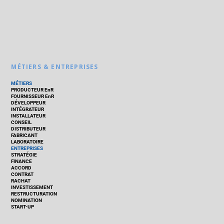
MÉTIERS & ENTREPRISES
MÉTIERS
PRODUCTEUR EnR
FOURNISSEUR EnR
DÉVELOPPEUR
INTÉGRATEUR
INSTALLATEUR
CONSEIL
DISTRIBUTEUR
FABRICANT
LABORATOIRE
ENTREPRISES
STRATÉGIE
FINANCE
ACCORD
CONTRAT
RACHAT
INVESTISSEMENT
RESTRUCTURATION
NOMINATION
START-UP