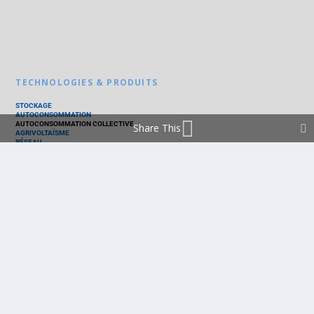
TECHNOLOGIES & PRODUITS
STOCKAGE
AUTOCONSOMMATION
AUTOCONSOMMATION COLLECTIVE
Share This
AGRIVOLTAÏSME
RÉSEAU
THERMIQUE
TECHNOLOGIES
PV SILICIUM
PV COUCHES MINCES
PV ORGANIQUE
CELLULE SOLAIRE
PRODUITS
PANNEAU PV
ONDULEUR
BATTERIE
ACCESSOIRE
EMS - GESTION D'ÉNERGIE
KIT
LOGICIEL
OPTIMISEUR
SERVICE
TRACKEUR