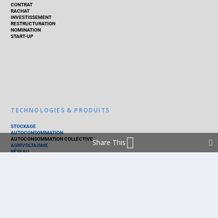
CONTRAT
RACHAT
INVESTISSEMENT
RESTRUCTURATION
NOMINATION
START-UP
TECHNOLOGIES & PRODUITS
STOCKAGE
AUTOCONSOMMATION
AUTOCONSOMMATION COLLECTIVE
Share This
AGRIVOLTAÏSME
RÉSEAU
THERMIQUE
TECHNOLOGIES
PV SILICIUM
PV COUCHES MINCES
PV ORGANIQUE
CELLULE SOLAIRE
PRODUITS
PANNEAU PV
ONDULEUR
BATTERIE