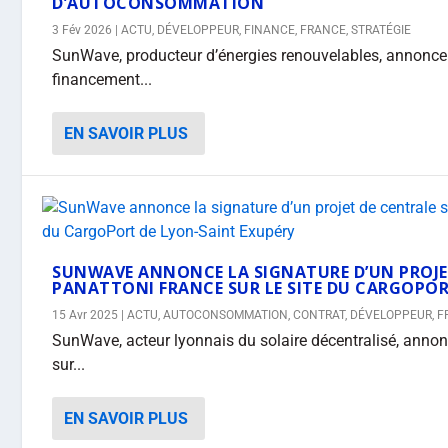
D’AUTOCONSOMMATION
3 Fév 2026
|
ACTU
,
DÉVELOPPEUR
,
FINANCE
,
FRANCE
,
STRATÉGIE
SunWave, producteur d’énergies renouvelables, annonce 
financement...
EN SAVOIR PLUS
SUNWAVE ANNONCE LA SIGNATURE D’UN PROJET
PANATTONI FRANCE SUR LE SITE DU CARGOPOR
15 Avr 2025
|
ACTU
,
AUTOCONSOMMATION
,
CONTRAT
,
DÉVELOPPEUR
,
F
SunWave, acteur lyonnais du solaire décentralisé, annonc
sur...
EN SAVOIR PLUS