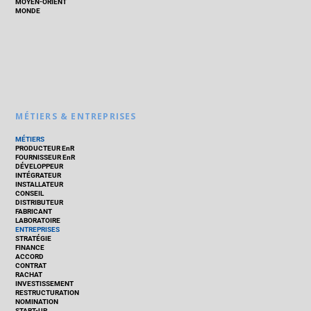
MOYEN-ORIENT
MONDE
MÉTIERS & ENTREPRISES
MÉTIERS
PRODUCTEUR EnR
FOURNISSEUR EnR
DÉVELOPPEUR
INTÉGRATEUR
INSTALLATEUR
CONSEIL
DISTRIBUTEUR
FABRICANT
LABORATOIRE
ENTREPRISES
STRATÉGIE
FINANCE
ACCORD
CONTRAT
RACHAT
INVESTISSEMENT
RESTRUCTURATION
NOMINATION
START-UP