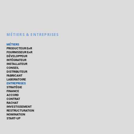
MÉTIERS & ENTREPRISES
MÉTIERS
PRODUCTEUR EnR
FOURNISSEUR EnR
DÉVELOPPEUR
INTÉGRATEUR
INSTALLATEUR
CONSEIL
DISTRIBUTEUR
FABRICANT
LABORATOIRE
ENTREPRISES
STRATÉGIE
FINANCE
ACCORD
CONTRAT
RACHAT
INVESTISSEMENT
RESTRUCTURATION
NOMINATION
START-UP