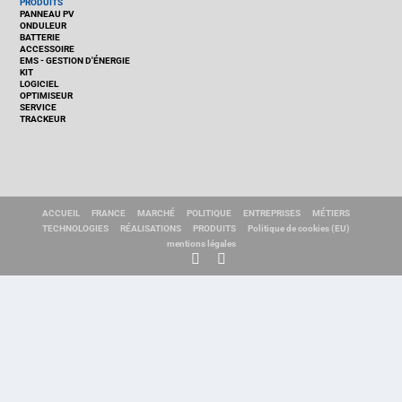
PRODUITS
PANNEAU PV
ONDULEUR
BATTERIE
ACCESSOIRE
EMS - GESTION D'ÉNERGIE
KIT
LOGICIEL
OPTIMISEUR
SERVICE
TRACKEUR
ACCUEIL
FRANCE
MARCHÉ
POLITIQUE
ENTREPRISES
MÉTIERS
TECHNOLOGIES
RÉALISATIONS
PRODUITS
Politique de cookies (EU)
mentions légales