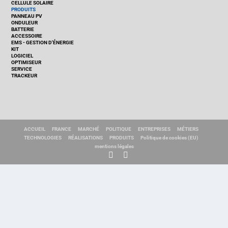
CELLULE SOLAIRE
PRODUITS
PANNEAU PV
ONDULEUR
BATTERIE
ACCESSOIRE
EMS - GESTION D'ÉNERGIE
KIT
LOGICIEL
OPTIMISEUR
SERVICE
TRACKEUR
ACCUEIL
FRANCE
MARCHÉ
POLITIQUE
ENTREPRISES
MÉTIERS
TECHNOLOGIES
RÉALISATIONS
PRODUITS
Politique de cookies (EU)
mentions légales