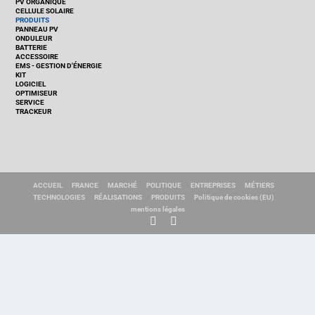
PV ORGANIQUE
CELLULE SOLAIRE
PRODUITS
PANNEAU PV
ONDULEUR
BATTERIE
ACCESSOIRE
EMS - GESTION D'ÉNERGIE
KIT
LOGICIEL
OPTIMISEUR
SERVICE
TRACKEUR
ACCUEIL
FRANCE
MARCHÉ
POLITIQUE
ENTREPRISES
MÉTIERS
TECHNOLOGIES
RÉALISATIONS
PRODUITS
Politique de cookies (EU)
mentions légales