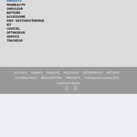
PRODUITS
PANNEAU PV
ONDULEUR
BATTERIE
ACCESSOIRE
EMS - GESTION D'ÉNERGIE
KIT
LOGICIEL
OPTIMISEUR
SERVICE
TRACKEUR
ACCUEIL
FRANCE
MARCHÉ
POLITIQUE
ENTREPRISES
MÉTIERS
TECHNOLOGIES
RÉALISATIONS
PRODUITS
Politique de cookies (EU)
mentions légales