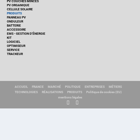
PV COUCHES MINCES
PV ORGANIQUE
CELLULE SOLAIRE
PRODUITS
PANNEAU PV
ONDULEUR
BATTERIE
ACCESSOIRE
EMS - GESTION D'ÉNERGIE
KIT
LOGICIEL
OPTIMISEUR
SERVICE
TRACKEUR
ACCUEIL
FRANCE
MARCHÉ
POLITIQUE
ENTREPRISES
MÉTIERS
TECHNOLOGIES
RÉALISATIONS
PRODUITS
Politique de cookies (EU)
mentions légales