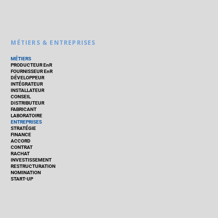
MÉTIERS & ENTREPRISES
MÉTIERS
PRODUCTEUR EnR
FOURNISSEUR EnR
DÉVELOPPEUR
INTÉGRATEUR
INSTALLATEUR
CONSEIL
DISTRIBUTEUR
FABRICANT
LABORATOIRE
ENTREPRISES
STRATÉGIE
FINANCE
ACCORD
CONTRAT
RACHAT
INVESTISSEMENT
RESTRUCTURATION
NOMINATION
START-UP