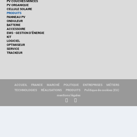
PV COUCHES MINCES
PV ORGANIQUE
CELLULE SOLAIRE
PRODUITS
PANNEAU PV
ONDULEUR
BATTERIE
ACCESSOIRE
EMS - GESTION D'ÉNERGIE
KIT
LOGICIEL
OPTIMISEUR
SERVICE
TRACKEUR
ACCUEIL
FRANCE
MARCHÉ
POLITIQUE
ENTREPRISES
MÉTIERS
TECHNOLOGIES
RÉALISATIONS
PRODUITS
Politique de cookies (EU)
mentions légales