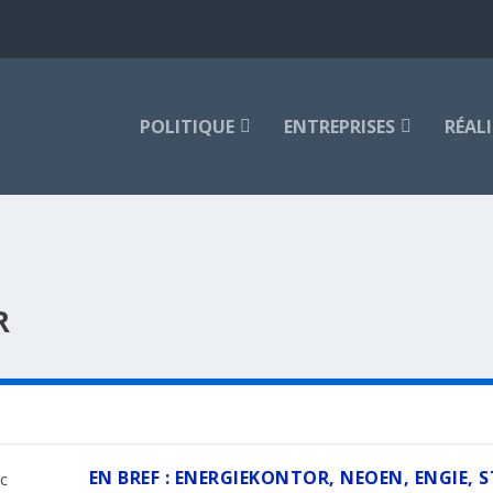
POLITIQUE
ENTREPRISES
RÉAL
R
EN BREF : ENERGIEKONTOR, NEOEN, ENGIE, S