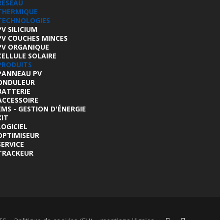
RÉSEAU
THERMIQUE
TECHNOLOGIES
PV SILICIUM
PV COUCHES MINCES
PV ORGANIQUE
CELLULE SOLAIRE
PRODUITS
PANNEAU PV
ONDULEUR
BATTERIE
ACCESSOIRE
EMS - GESTION D'ÉNERGIE
KIT
LOGICIEL
OPTIMISEUR
SERVICE
TRACKEUR