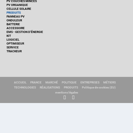
PV COUCHES MINCES
PV ORGANIQUE
CELLULE SOLAIRE
PRODUITS
PANNEAU PV
ONDULEUR
BATTERIE
ACCESSOIRE
EMS - GESTION D'ÉNERGIE
KIT
LOGICIEL
OPTIMISEUR
SERVICE
TRACKEUR
ACCUEIL
FRANCE
MARCHÉ
POLITIQUE
ENTREPRISES
MÉTIERS
TECHNOLOGIES
RÉALISATIONS
PRODUITS
Politique de cookies (EU)
mentions légales